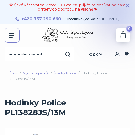
💖 Čeká vás Svatba v roce 2026 tak se přijďte se podívat na naše
prsteny do obchodu na Kladně 💖
+420 737 290 660
Infolinka:(Po-Pá: 9:00 - 15:00)
0
CZK
Úvod
Vyrobci šperků
Šperky Police
Hodinky Police
PL13828JS/13M
Hodinky Police
PL13828JS/13M