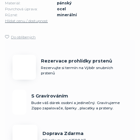
Materiál:
pánský
Povrchová úprava:
ocel
Různé:
minerální
Hlídat cenu / dostupnost
Do oblíbených
Rezervace prohlídky prstenů
Rezervujte si termín na Výběr snubních
prstenů
S Gravírováním
Bude váš dárek osobní a jedinečný. Gravírujeme
Zippo zapalovače, šperky , placatky a prsteny.
Doprava Zdarma