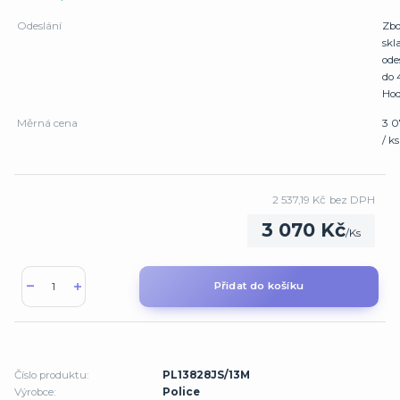
Odeslání
Zbo
sk
ode
do 
Hod
Měrná cena
3 
/ ks
2 537,19 Kč
bez DPH
3 070 Kč
/
Ks
Přidat do košíku
Číslo produktu:
PL13828JS/13M
Výrobce:
Police