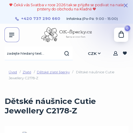
💖 Čeká vás Svatba v roce 2026 tak se přijďte se podívat na naše
prsteny do obchodu na Kladně 💖
+420 737 290 660
Infolinka:(Po-Pá: 9:00 - 15:00)
0
CZK
Úvod
Zlaté
Dětské zlaté šperky
Dětské náušnice Cutie
Jewellery C2178-Z
Dětské náušnice Cutie
Jewellery C2178-Z