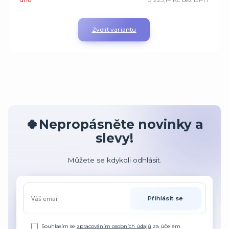
dnů
3 223,14 Kč
bez DPH
Zvolit variantu
🍀Nepropásněte novinky a
slevy!
Můžete se kdykoli odhlásit.
Přihlásit se
Souhlasím se
zpracováním osobních údajů
za účelem