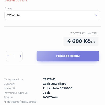
Obvykle do 3 Dní
Barvy
3 867,77 Kč
bez DPH
4 680 Kč
/
1ks
Přidat do košíku
Číslo produktu:
C2178-Z
Výrobce:
Cutie Jewellery
Materiál:
Žluté zlato 585/000
Povrchová úprava:
Lesk
Různé:
14*6*2mm
Hlídat cenu / dostupnost