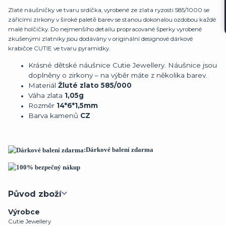
Zlaté náušničky ve tvaru srdíčka, vyrobené ze zlata ryzosti 585/1000 se
zářícími zirkony v široké paletě barev se stanou dokonalou ozdobou každé
malé holčičky. Do nejmenšího detailu propracované šperky vyrobené
zkušenými zlatníky jsou dodávány v originální designové dárkové
krabičce CUTIE ve tvaru pyramidky.
Krásné dětské náušnice Cutie Jewellery. Náušnice jsou
doplněny o zirkony – na výběr máte z několika barev.
Materiál
Žluté zlato 585/000
Váha zlata
1,05g
Rozměr
14*6*1,5mm
Barva kamenů
CZ
:Dárkové balení zdarma
Původ zboží
Výrobce
Cutie Jewellery