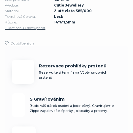
Výrobce:
Cutie Jewellery
Materiál:
Žluté zlato 585/000
Povrchová úprava:
Lesk
Různé:
14*6*1,5mm
Hlídat cenu / dostupnost
Do oblíbených
Rezervace prohlídky prstenů
Rezervujte si termín na Výběr snubních
prstenů
S Gravírováním
Bude váš dárek osobní a jedinečný. Gravírujeme
Zippo zapalovače, šperky , placatky a prsteny.