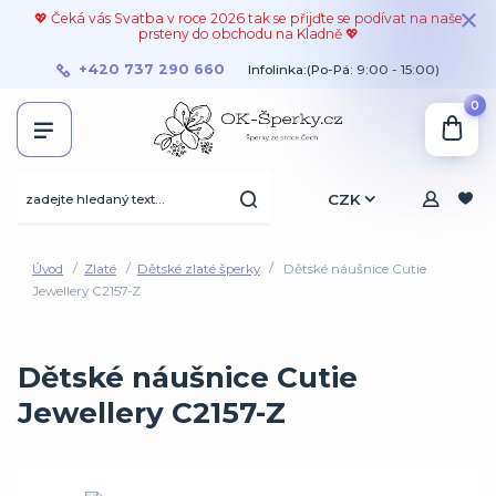
💖 Čeká vás Svatba v roce 2026 tak se přijďte se podívat na naše
prsteny do obchodu na Kladně 💖
+420 737 290 660
Infolinka:(Po-Pá: 9:00 - 15:00)
0
CZK
Úvod
Zlaté
Dětské zlaté šperky
Dětské náušnice Cutie
Jewellery C2157-Z
Dětské náušnice Cutie
Jewellery C2157-Z