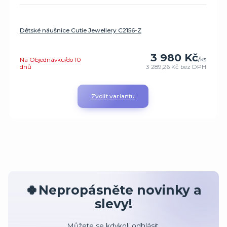
Dětské náušnice Cutie Jewellery C2156-Z
3 980 Kč
/
ks
Na Objednávku/do 10
dnů
3 289,26 Kč
bez DPH
Zvolit variantu
🍀Nepropásněte novinky a
slevy!
Můžete se kdykoli odhlásit.