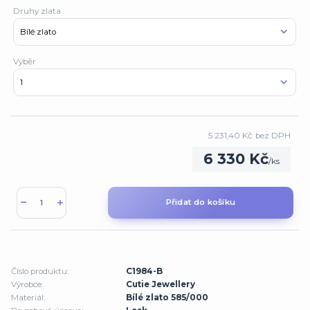
Druhy zlata
Výběr
5 231,40 Kč
bez DPH
6 330 Kč
/
ks
Přidat do košíku
Číslo produktu:
C1984-B
Výrobce:
Cutie Jewellery
Materiál:
Bílé zlato 585/000