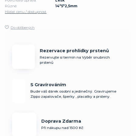
Povrchová úprava:
Lesk
Různé:
14*5*2,5mm
Hlídat cenu / dostupnost
Do oblíbených
Rezervace prohlídky prstenů
Rezervujte si termín na Výběr snubních
prstenů
S Gravírováním
Bude váš dárek osobní a jedinečný. Gravírujeme
Zippo zapalovače, šperky , placatky a prsteny.
Doprava Zdarma
Při nákupu nad 1500 Kč