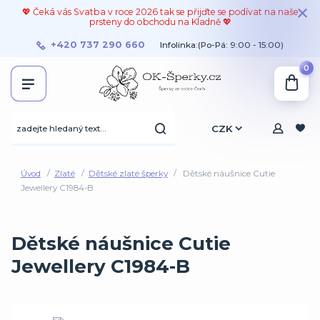
💖 Čeká vás Svatba v roce 2026 tak se přijďte se podívat na naše
prsteny do obchodu na Kladně 💖
+420 737 290 660
Infolinka:(Po-Pá: 9:00 - 15:00)
0
CZK
Úvod
Zlaté
Dětské zlaté šperky
Dětské náušnice Cutie
Jewellery C1984-B
Dětské náušnice Cutie
Jewellery C1984-B