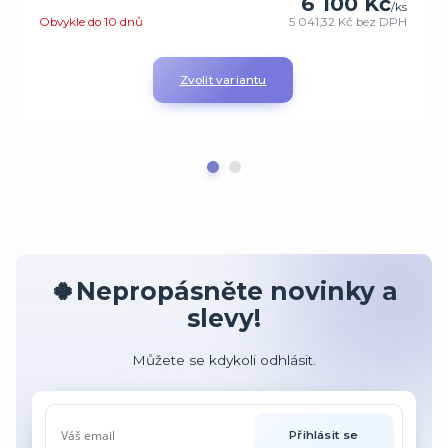
6 100 Kč
/
ks
Obvykle do 10 dnů
5 041,32 Kč
bez DPH
Zvolit variantu
🍀Nepropásněte novinky a
slevy!
Můžete se kdykoli odhlásit.
Přihlásit se