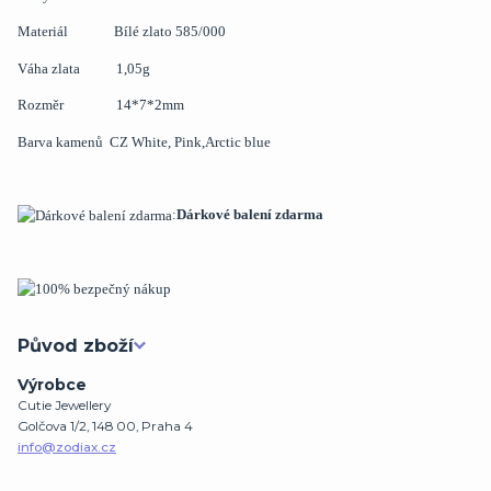
Materiál Bílé zlato 585/000
Váha zlata 1,05g
Rozměr 14*7*2mm
Barva kamenů CZ White, Pink,Arctic blue
:
Dárkové balení zdarma
Původ zboží
Výrobce
Cutie Jewellery
Golčova 1/2, 148 00, Praha 4
info@zodiax.cz