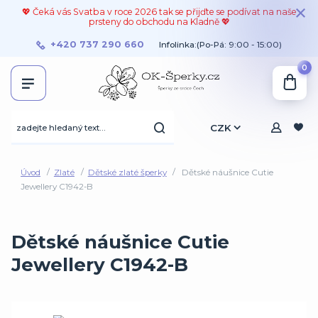
💖 Čeká vás Svatba v roce 2026 tak se přijďte se podívat na naše
prsteny do obchodu na Kladně 💖
+420 737 290 660
Infolinka:(Po-Pá: 9:00 - 15:00)
0
CZK
Úvod
Zlaté
Dětské zlaté šperky
Dětské náušnice Cutie
Jewellery C1942-B
Dětské náušnice Cutie
Jewellery C1942-B