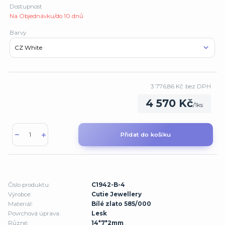
Dostupnost
Na Objednávku/do 10 dnů
Barvy
3 776,86 Kč
bez DPH
4 570 Kč
/
1ks
Přidat do košíku
Číslo produktu:
C1942-B-4
Výrobce:
Cutie Jewellery
Materiál:
Bílé zlato 585/000
Povrchová úprava:
Lesk
Různé:
14*7*2mm