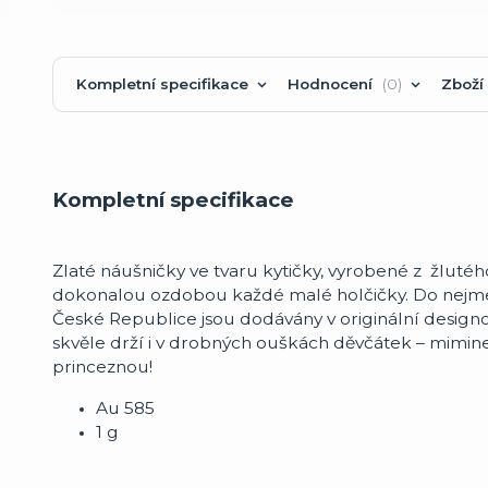
Kompletní specifikace
Hodnocení
0
Zboží 
Kompletní specifikace
Zlaté náušničky ve tvaru kytičky, vyrobené z žlutého
dokonalou ozdobou každé malé holčičky. Do nejme
České Republice jsou dodávány v originální desig
skvěle drží i v drobných ouškách děvčátek – miminek
princeznou!
Au 585
1 g