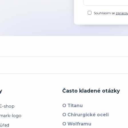
Souhlasím se
zpraco
y
Často kladené otázky
O Titanu
O Chirurgické oceli
O Wolframu