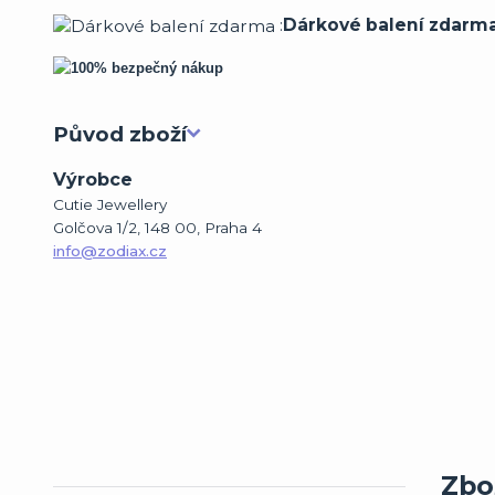
:
Dárkové balení zdarm
Původ zboží
Výrobce
Cutie Jewellery
Golčova 1/2, 148 00, Praha 4
info@zodiax.cz
Zbož