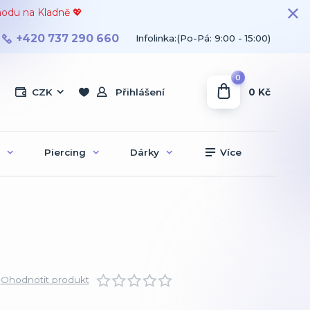
hodu na Kladně 💖
+420 737 290 660
Infolinka:(Po-Pá: 9:00 - 15:00)
0
0 Kč
CZK
Přihlášení
Piercing
Dárky
Více
Ohodnotit produkt