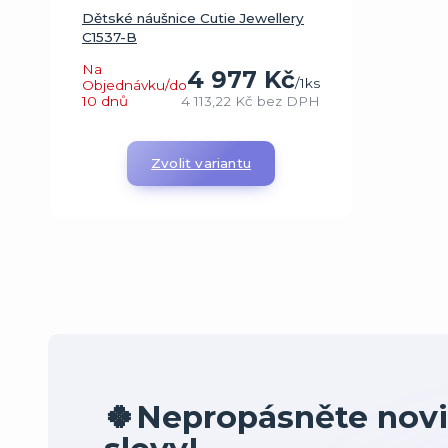
Dětské náušnice Cutie Jewellery
C1537-B
Na
4 977 Kč
/
1ks
Objednávku/do
10 dnů
4 113,22 Kč
bez DPH
Zvolit variantu
🍀Nepropásněte novi