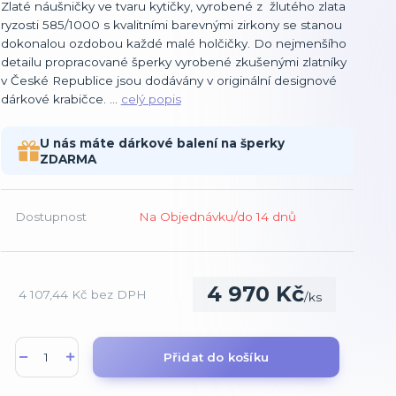
Zlaté náušničky ve tvaru kytičky, vyrobené z žlutého zlata
ryzosti 585/1000 s kvalitními barevnými zirkony se stanou
dokonalou ozdobou každé malé holčičky. Do nejmenšího
detailu propracované šperky vyrobené zkušenými zlatníky
v České Republice jsou dodávány v originální designové
dárkové krabičce. ...
celý popis
U nás máte dárkové balení na šperky
ZDARMA
Dostupnost
Na Objednávku/do 14 dnů
4 970 Kč
4 107,44 Kč
bez DPH
/
ks
Přidat do košíku