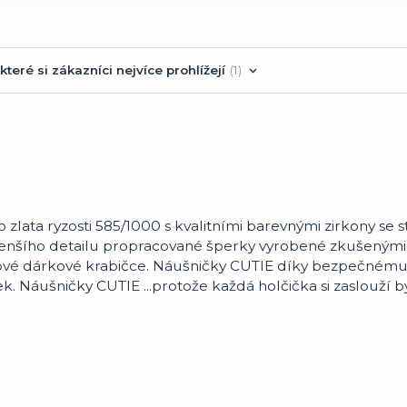
které si zákazníci nejvíce prohlížejí
1
 zlata ryzosti 585/1000 s kvalitními barevnými zirkony se 
nšího detailu propracované šperky vyrobené zkušenými 
nové dárkové krabičce. Náušničky CUTIE díky bezpečnému
. Náušničky CUTIE ...protože každá holčička si zaslouží b