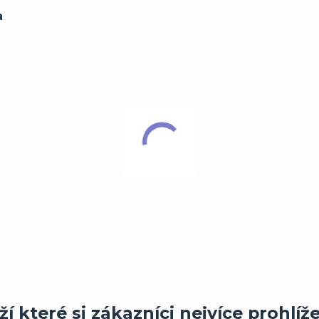
a
í které si zákazníci nejvíce prohlíže