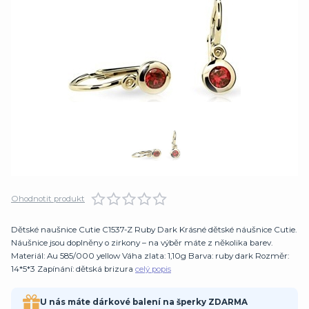
Ohodnotit produkt
Dětské naušnice Cutie C1537-Z Ruby Dark Krásné dětské náušnice Cutie.
Náušnice jsou doplněny o zirkony – na výběr máte z několika barev.
Materiál: Au 585/000 yellow Váha zlata: 1,10g Barva: ruby dark Rozměr:
14*5*3 Zapínání: dětská brizura
celý popis
U nás máte dárkové balení na šperky ZDARMA