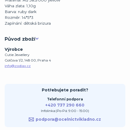
Materiál:
Au 585/000 yellow
Váha zlata:
1,10g
Barva:
ruby dark
Rozměr:
14*5*3
Zapínání:
dětská brizura
Původ zboží
Výrobce
Cutie Jewellery
Golčova 1/2, 148 00, Praha 4
info@zodiax.cz
Potřebujete poradit?
Telefonní podpora
+420 737 290 660
Infolinka:(Po-Pá: 9:00 - 15:00)
podpora@ocelnictvikladno.cz