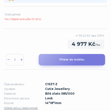
Dostupnost
Na Objednávku/do 10 dnů
4 113,22 Kč
bez DPH
4 977 Kč
/
1ks
Přidat do košíku
Číslo produktu:
C1537-Z
Výrobce:
Cutie Jewellery
Materiál:
Bílé zlato 585/000
Povrchová úprava:
Lesk
Různé:
14*18*1mm
Hlídat cenu / dostupnost