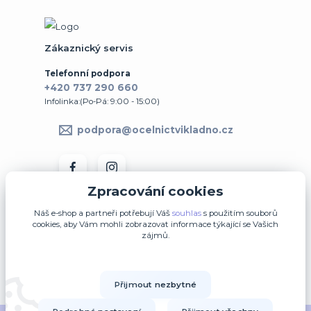
Zákaznický servis
Telefonní podpora
+420 737 290 660
Infolinka:(Po-Pá: 9:00 - 15:00)
podpora@ocelnictvikladno.cz
Zpracování cookies
Náš e-shop a partneři potřebují Váš
souhlas
s použitím souborů
cookies, aby Vám mohli zobrazovat informace týkající se Vašich
zájmů.
↩ Vrátit zboží ve 14denní lhůtě
Přijmout nezbytné
Upravit sběr cookies.