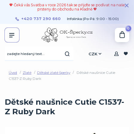
💖 Čeká vás Svatba v roce 2026 tak se přijďte se podívat na naše
prsteny do obchodu na Kladně 💖
+420 737 290 660
Infolinka:(Po-Pá: 9:00 - 15:00)
0
CZK
Úvod
Zlaté
Dětské zlaté šperky
Dětské naušnice Cutie
C1537-Z Ruby Dark
Dětské naušnice Cutie C1537-
Z Ruby Dark