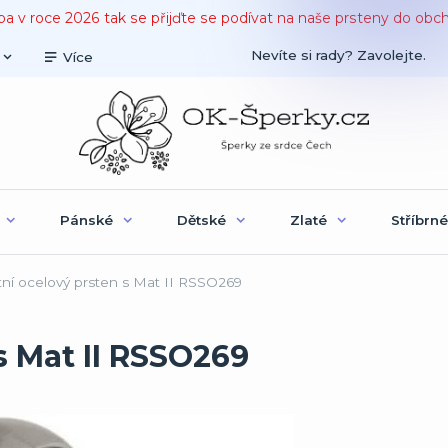
ba v roce 2026 tak se přijďte se podívat na naše prsteny do obc
Nevíte si rady? Zavolejte.
Více
Pánské
Dětské
Zlaté
Stříbrné
í ocelový prsten s Mat II RSSO269
s Mat II RSSO269