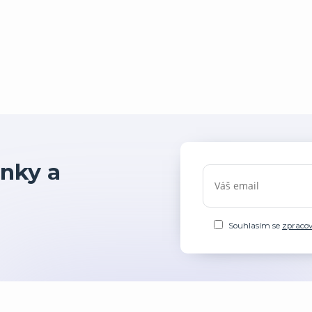
nky a
Souhlasím se
zpraco