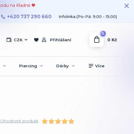
hodu na Kladně 💖
+420 737 290 660
Infolinka:(Po-Pá: 9:00 - 15:00)
0
0 Kč
CZK
Přihlášení
Piercing
Dárky
Více
Ohodnotit produkt