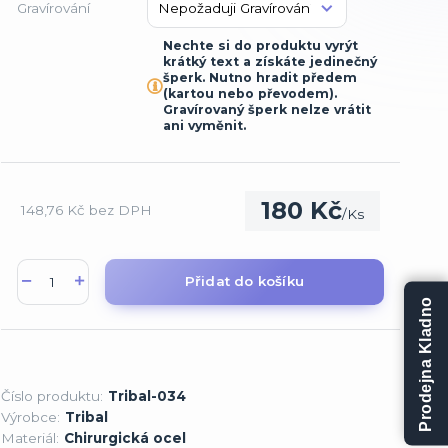
Gravírování
Nechte si do produktu vyrýt
krátký text a získáte jedinečný
šperk. Nutno hradit předem
(kartou nebo převodem).
Gravírovaný šperk nelze vrátit
ani vyměnit.
180 Kč
148,76 Kč
bez DPH
/
Ks
Přidat do košíku
Prodejna Kladno
Číslo produktu:
Tribal-034
Výrobce:
Tribal
Materiál:
Chirurgická ocel