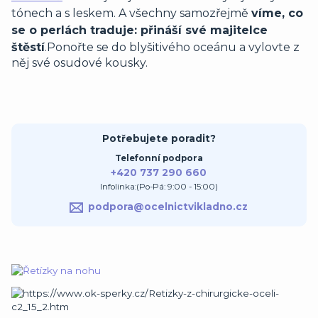
tónech a s leskem. A všechny samozřejmě
víme, co
se o perlách traduje: přináší své majitelce
štěstí
.
Ponořte se do blyšitivého oceánu a vylovte z
něj své osudové kousky.
Potřebujete poradit?
Telefonní podpora
+420 737 290 660
Infolinka:(Po-Pá: 9:00 - 15:00)
podpora@ocelnictvikladno.cz