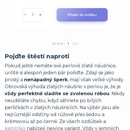
Přidat do košíku
strana
z 1
Pojďte štěstí naproti
Pokud ještě nemáte své perlové zlaté náušnice,
určitě si alespoň jeden pár pořiďte. Zdají se jako
prostý a
nenápadný šperk
, mají však velké výhody.
Obrovská výhoda zlatých náušnic s perlou je, že je
vždy perfektně sladíte se zvolenou róbou
. Nikdy
neuděláte chybu, když sáhnete po bílých
perličkách v zlatých náušnicích. Na výběr jsou ale
nejrůznější odstíny od růžové přes šedou a
krémovou až po černé. Ze všech ozdůbek a
kamínků
nabízejí nejvíce variant. Vždy v jemných