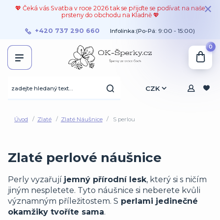
💖 Čeká vás Svatba v roce 2026 tak se přijďte se podívat na naše
prsteny do obchodu na Kladně 💖
+420 737 290 660
Infolinka:(Po-Pá: 9:00 - 15:00)
0
CZK
Úvod
Zlaté
Zlaté Náušnice
S perlou
Zlaté perlové náušnice
Perly vyzařují
jemný přírodní lesk
, který si s ničím
jiným nespletete. Tyto náušnice si neberete kvůli
významným příležitostem. S
perlami jedinečné
okamžiky tvoříte sama
.