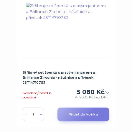
Stříbrný set šperků s pravým jantarem a
Brilliance Zirconia - náušnice a přívěsek
JST147107SJ
5 080 Kč
/
Ks
Skladem/Ihned k
odeslání
4 198,35 Kč
bez DPH
Přidat do košíku