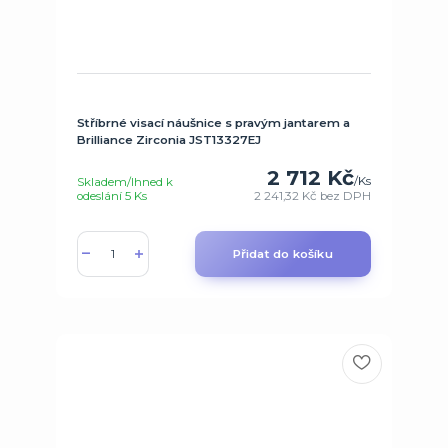
Stříbrné visací náušnice s pravým jantarem a
Brilliance Zirconia JST13327EJ
2 712 Kč
/
Ks
Skladem/Ihned k
odeslání 5 Ks
2 241,32 Kč
bez DPH
Přidat do košíku