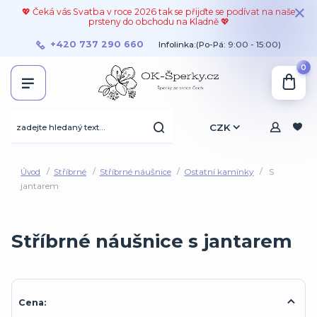
💖 Čeká vás Svatba v roce 2026 tak se přijďte se podívat na naše
prsteny do obchodu na Kladně 💖
+420 737 290 660
Infolinka:(Po-Pá: 9:00 - 15:00)
0
CZK
Úvod
Stříbrné
Stříbrné náušnice
Ostatní kamínky
S
jantarem
Stříbrné náušnice s jantarem
Cena: