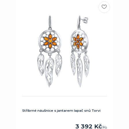
Stříbrné náušnice s jantarem lapač snů Torvi
3 392 Kč
/
Ks