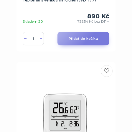
Teploměr s venkovním čidlem JVD T777
890 Kč
Skladem 20
735,54 Kč
bez DPH
Přidat do košíku