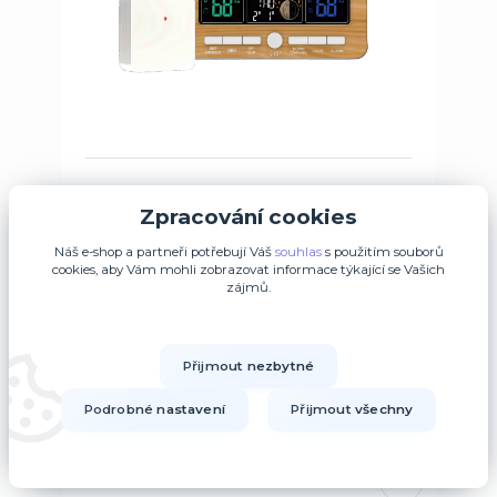
Zpracování cookies
Rádiem řízená meteorologická stanice JVD
RB6685.2
Náš e-shop a partneři potřebují Váš
souhlas
s použitím souborů
969 Kč
cookies, aby Vám mohli zobrazovat informace týkající se Vašich
zájmů.
Skladem 20
800,83 Kč
bez DPH
Přidat do košíku
Přijmout nezbytné
Podrobné nastavení
Přijmout všechny