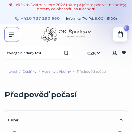
💖 Čeká vás Svatba v roce 2026 tak se přijďte se podívat na naše
prsteny do obchodu na Kladně 💖
+420 737 290 660
Infolinka:(Po-Pá: 9:00 - 15:00)
0
CZK
Úvod
Doplňky
Hodinky a Hodiny
Předpověď počasí
Předpověď počasí
Cena: