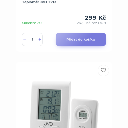
Teploměr JVD T713
299 Kč
Skladem 20
247,11 Kč
bez DPH
Přidat do košíku